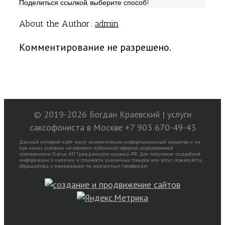
Поделиться ссылкой, выберите способ!
About the Author:
admin
Комментирование не разрешено.
© 2019-
2026 Богдан Краевский | услуги
саксофониста в Москве +7 903 670-49-43
Данный интернет-сайт носит исключительно информационный характер и ни
при каких условиях не является публичной офертой, определяемой
положениями Статьи 437 Гражданского кодекса РФ. Для получения подробной
информации о наличии и стоимости указанных товаров или услуг, пожалуйста,
обращайтесь к менеджерам по контактным телефонам.