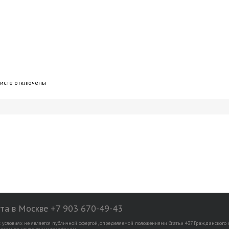
исте
отключены
ста в Москве +7 903 670-49-43
условиях не является публичной офертой, определяемой положениями Статьи 437 Гражданского