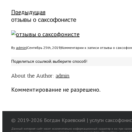
Предыдущая
отзывы о саксофонисте
By
admin
|
Сентябрь 25th, 2019
|
Комментарии
к записи отзывы о саксофон
Поделиться ссылкой, выберите способ!
About the Author:
admin
Комментирование не разрешено.
© 2019-
2026 Богдан Краевский | услуги саксофони
Данный интернет-сайт носит исключительно информационный характер и ни при каких 